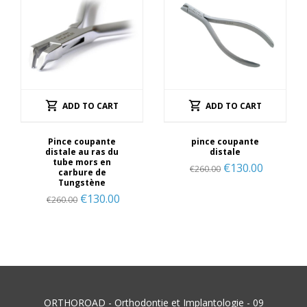
ADD TO CART
ADD TO CART
Pince coupante
pince coupante
distale au ras du
distale
tube mors en
€
130.00
€
260.00
carbure de
Tungstène
€
130.00
€
260.00
ORTHOROAD - Orthodontie et Implantologie - 09