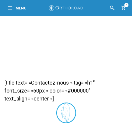
0
MENU
[title text= »Contactez-nous » tag= »h1″
font_size= »60px » color= »#000000″
text_align= »center »]