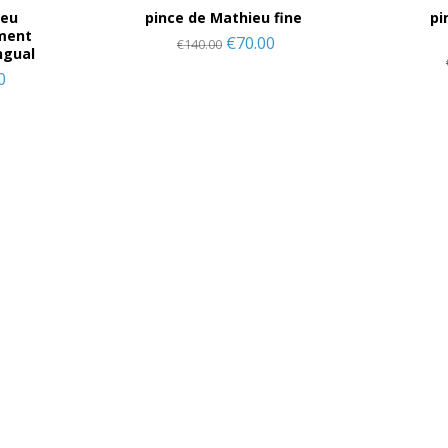
ieu
pince de Mathieu fine
pi
ment
€
70.00
€
140.00
ngual
0