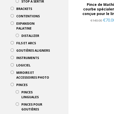
STOP À SERTIR
Pince de Math
courbe spéciale
BRACKETS
conçue pour le li
CONTENTIONS
€
70.0
€
140.00
EXPANSION
PALATINE
DISTALIZER
FILS ET ARCS
GOUTIÈRES ALIGNERS
INSTRUMENTS
LOGICIEL
MIROIRS ET
ACCESSOIRES PHOTO
PINCES
PINCES
LINGUALES
PINCES POUR
GOUTIÈRES