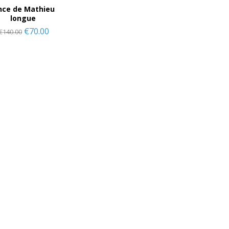
nce de Mathieu
longue
€
70.00
€
140.00