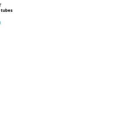
T
 tubes
0