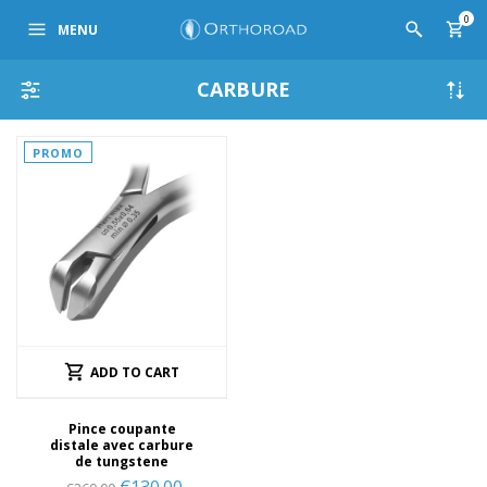
0
MENU
CARBURE
PROMO
ADD TO CART
Pince coupante
distale avec carbure
de tungstene
€
130.00