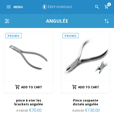
0
MENU
ANGULÉE
PROMO
PROMO
ADD TO CART
ADD TO CART
pince à oter les
Pince coupante
brackets angulée
distale angulée
€
70.00
€
130.00
€
140.00
€
260.00