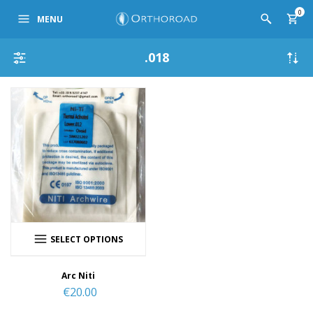
0
MENU
.018
SELECT OPTIONS
Arc Niti
€
20.00